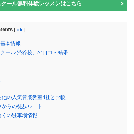
クスクール無料体験レッスンはこちら
tents
[
hide
]
の基本情報
クール 渋谷校」の口コミ結果
人
を他の人気音楽教室4社と比較
駅からの徒歩ルート
近くの駐車場情報