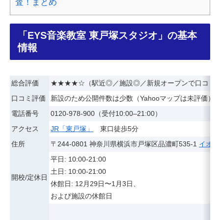
査！まとめ
「EYS音楽教室 東戸塚スタジオ」の基本
情報
総合評価
★★★★☆（駅近◎／施設◎／新規オープンで口コミ
口コミ評価
新設のため公開件数は少数（Yahooマップは未評価）
電話番号
0120-978-900（受付10:00–21:00）
アクセス
JR「東戸塚」
東口徒歩5分
住所
〒244-0801 神奈川県横浜市戸塚区品濃町535-1
イオン
平日: 10:00-21:00
土日: 10:00-21:00
開校/定休日
休館日: 12月29日〜1月3日、
および施設の休館日