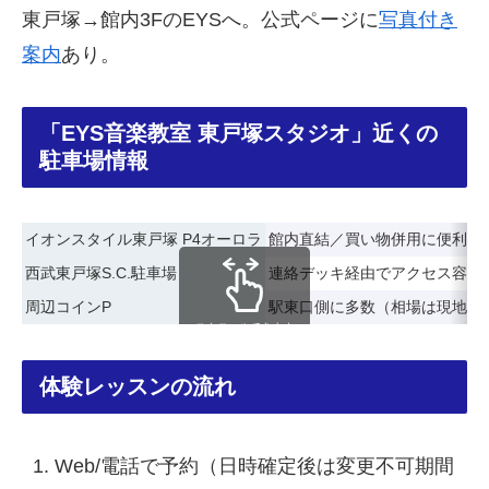
東戸塚→館内3FのEYSへ。公式ページに
写真付き
案内
あり。
「EYS音楽教室 東戸塚スタジオ」近くの
駐車場情報
イオンスタイル東戸塚 P4オーロラ
館内直結／買い物併用に便利（
西武東戸塚S.C.駐車場
連絡デッキ経由でアクセス容易
周辺コインP
駅東口側に多数（相場は現地表
スクロールできます
体験レッスンの流れ
Web/電話で予約（日時確定後は変更不可期間