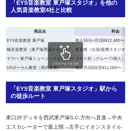
「EYS音楽教室 東戸塚スタジオ」を他の
人気音楽教室4社と比較
商品名
料金
EYS音楽教室 東戸塚
個人55分×月2回¥12,480〜／入
椿音楽教室（東戸塚周辺スタジオ）
要見積（出張/提携スタジオ利
ヤマハ 東戸塚ミュージックセンター
コース別（グループ/個人）
スクロールできます
USボーカル教室（県内各校）
個人月2回目安¥11,000〜
「EYS音楽教室 東戸塚スタジオ」駅から
の徒歩ルート
東口2Fデッキを西武東戸塚S.C.方向へ直進→中央
エスカレーターで最上階→左手にイオンスタイル