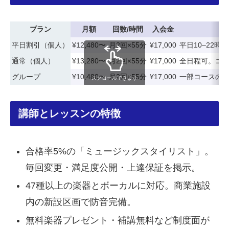
プラン
月額
回数/時間
入会金
平日割引（個人）
¥12,480〜
月2回×55分
¥17,000
平日10–22
通常（個人）
¥13,280〜
月2回×55分
¥17,000
全日程可。コー
グループ
¥10,480〜
月2回×55分
¥17,000
一部コースの
スクロールできます
講師とレッスンの特徴
合格率5%の「ミュージックスタイリスト」。
毎回変更・満足度公開・上達保証を掲示。
47種以上の楽器とボーカルに対応。商業施設
内の新設区画で防音完備。
無料楽器プレゼント・補講無料など制度面が