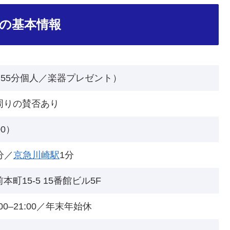
」の基本情報
／55分個人／楽器プレゼント）
周りの賛否あり
00）
分／
京急川崎駅
1分
町15-5 15番館ビル5F
:00–21:00／年末年始休