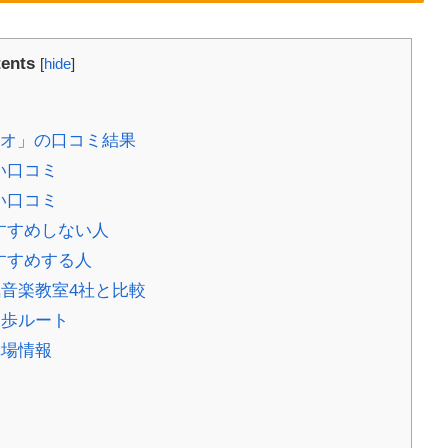
ents
[
hide
]
ジオ」の口コミ結果
い口コミ
い口コミ
すすめしない人
すすめする人
音楽教室4社と比較
徒歩ルート
車場情報