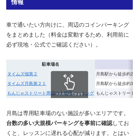
情報
車で通いたい方向けに、周辺のコインパーキング
をまとめました（料金は変動するため、利用前に
必ず現地・公式でご確認ください）。
駐車場名
タイムズ佃第２
月島駅から徒歩約2分
タイムズ月島第２１
月島駅から徒歩約3分
もんじゃストリート周辺の大規模パーキング
もんじゃストリート徒
スクロールできます
月島は専用駐車場のない施設が多いエリアです。
台数の多い大規模パーキングを事前に確認
してお
くと、レッスンに遅れる心配が減ります。とはい