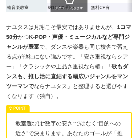
椿音楽教室
約11,400円〜
無料CP有
スクロールできます
ナユタスは月謝こそ最安ではありませんが、
1コマ
50分
かつ
K-POP・声優・ミュージカルなど専門ジ
ャンルが豊富
で、ダンスや楽器も同じ校舎で習え
る点が他社にない強みです。「安さ重視ならシア
ー」「クラシックや上品さ重視なら椿」「
歌もダ
ンスも、推し活に直結する幅広いジャンルをマン
ツーマンで
ならナユタス」と整理すると選びやす
くなります（独自）。
教室選びは“数字の安さ”ではなく“目的への
近さ”で決まります。あなたのゴールが「推