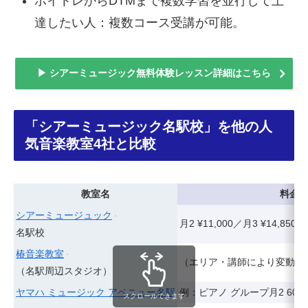
ボイトレからDTMまで複数学習を並行して上
達したい人：複数コース受講が可能。
▶ シアーミュージック無料体験レッスン詳細はこちら
「シアーミュージック名駅校」を他の人
気音楽教室4社と比較
教室名
料金
シアーミュージュック
月2 ¥11,000／月3 ¥14,850
名駅校
椿音楽教室
（エリア・講師により変動・
（名駅周辺スタジオ）
ヤマハ ミュージック アベニュー名駅
例：ピアノ グループ月2 60分 ¥
スクロールできます