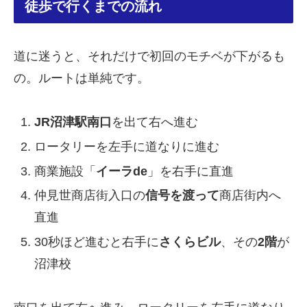
徒歩で行くまでの流れ
道に迷うと、それだけで初回のモチベが下がるも
の。ルートは単純です。
JR沼津駅南口
を出て右へ進む
ロータリーを左手に道なりに進む
商業施設「
イーラde
」を右手に直進
仲見世商店街入口の
信号を渡って
商店街内へ
直進
30秒ほど進むと右手に
さくらビル
、その
2階
が
沼津校