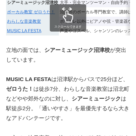
シアーミュージック沼津校
大手・完全マンツーマン・自由予約・全国校
ボーカル教室 ゼロうた！
沼津市のボーカル専門教室で、講師は
わらしな音楽教室
ボイトレ以外にピアノや弦・管楽器な
スクロールできます
MUSIC LA FESTA
声楽やゴスペル、シャンソンのレッス
立地の面では、
シアーミュージック沼津校
が突出
しています。
MUSIC LA FESTA
は沼津駅からバスで25分ほど、
ゼロうた！
は徒歩7分、わらしな音楽教室は沼北町
などやや郊外なのに対し、
シアーミュージック
は
駅徒歩2分。「通いやすさ」を最優先するなら大き
なアドバンテージです。