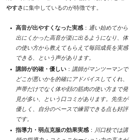
やすさ
に集中しているのが特徴です。
高音が出やすくなった実感
：
通い始めてから
出にくかった高音が楽に出るようになり、体
の使い方から教えてもらえて毎回成長を実感
できる、という声があります。
講師が的確・優しい
：
講師がマンツーマンで
どこが悪いかを的確にアドバイスしてくれ、
声帯だけでなく体や顔の筋肉の使い方まで発
見が多い、という口コミがあります。
先生が
優しく、自分のペースで練習できる点も好評
です。
指導力・弱点克服の効果実感
：
川口校では講