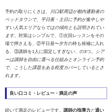
予約の取りにくさは、
川口駅周辺が都内通勤者の
ベッドタウンで、平日夜・土日に予約が集中しや
すい人気エリアならではの傾向とも説明されてい
ます。
対策はシンプルで、①次回レッスンをその
場で押さえる、②平日昼〜夕方の枠も候補に入れ
る、③講師を1人に固定しすぎない、の3つ。
シア
ーは講師を自由に選べる仕組みとオンライン予約
で、こうした課題をある程度カバーしているとさ
れます。
良い口コミ・レビュー・満足の声
続いて満足のレビューです。
講師の指導力
と
通い