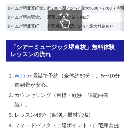
タイムズ堺北瓦町第3
約200m圏／24h／最大¥600〜¥700（時間帯
タイムズ堺東駅第5
駅西口付近／徒歩約2分
タイムズ堺北瓦町
北瓦町1丁周辺／24h／最大料金あり
スクロールできます
「シアーミュージック堺東校」無料体験
レッスンの流れ
Web
か電話で予約（全体約60分）。5〜10分
前到着が安心。
カウンセリング（目標・経験・課題曲確
認）。
レッスン45分（個別／機材完備）。
フィードバック（上達ポイント・自宅練習提