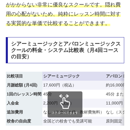
がかからない非常に優良なスクールです。隠れ費
用の心配がないため、純粋にレッスン時間に対す
る実質的な単価で比較することができます。
シアーミュージックとアバロンミュージックス
クールの料金・システム比較表（月4回コース
の目安）
比較項目
シアーミュージック
アバロンミ
月謝総額 (月4回)
17,600円（税込）
約16,000
1回のレッスン時間
45分
45分 または 
入会金
2,200円（税込）
11,000
追加費用
なし（スタジオ代・教材費無料）
なし（スタ
スクロールできます
校舎の自由度
全国どの校舎でも受講可能
原則固定（