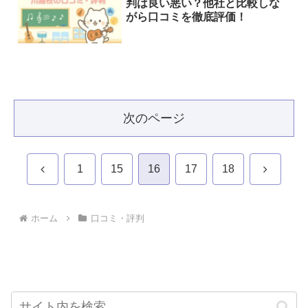
判は良い悪い？他社と比較しな
がら口コミを徹底評価！
次のページ
前
次
1
15
16
17
18
へ
へ
ホーム
口コミ・評判