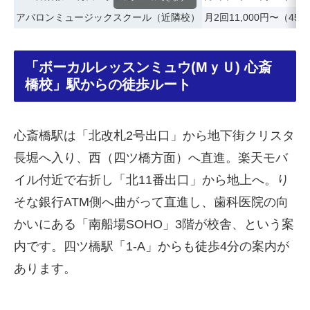
アバロンミュージックスクール（近隣校）
月2回11,000円〜（45
「ボーカルレッスンミュウ(MｙＵ) 心斎
橋校」駅からの徒歩ルート
心斎橋駅は「北改札2号出口」から地下街クリスタ
長堀へ入り、西（四ツ橋方面）へ直進。楽天モバ
イル付近で右折し「北11番出口」から地上へ。り
そな銀行ATM側へ曲がって直進し、歯科医院の向
かいにある「南船場SOHO」3階が校舎、という案
内です。四ツ橋駅「1-A」からも徒歩4分の案内が
あります。