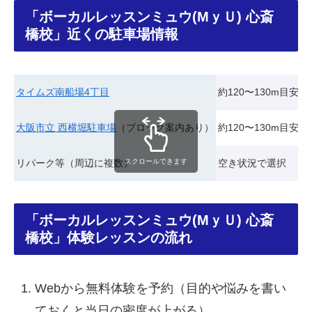
「ボーカルレッスンミュウ(MｙＵ) 心斎
橋校」近くの駐車場情報
タイムズ南船場4丁目
約120〜130m目安
大阪市立 西横堀駐車場
（ブロック案内あり）
約120〜130m目安
リパーク等（周辺に複数）
空き状況で選択
スクロールできます
「ボーカルレッスンミュウ(MｙＵ) 心斎
橋校」体験レッスンの流れ
Webから無料体験を予約（目的や悩みを書い
ておくと当日の密度が上がる）。