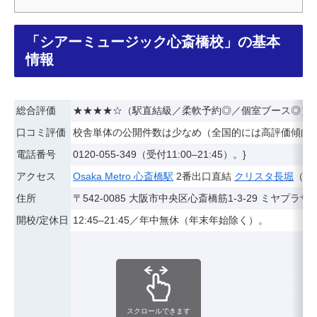
「シアーミュージック心斎橋校」の基本
情報
総合評価
★★★★☆（駅直結級／柔軟予約◎／個室ブース◎）
口コミ評価
校舎単体の公開件数は少なめ（全国的には高評価傾向
電話番号
0120-055-349（受付11:00–21:45）。}
アクセス
Osaka Metro 心斎橋駅
2番出口直結
クリスタ長堀
（南
住所
〒542-0085 大阪市中央区心斎橋筋1-3-29 ミヤプラザ
開校/定休日
12:45–21:45／年中無休（年末年始除く）。
スクロールできます