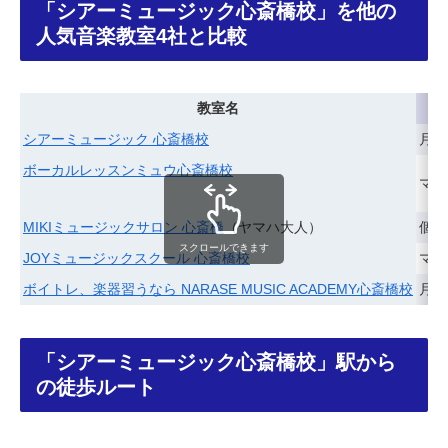
「シアーミュージック心斎橋校」を他の
人気音楽教室4社と比較
教室名
シアーミュージック 心斎橋校
月2¥
ボーカルレッスンミュウ心斎橋校
マン
MIKIミュージックサロン 心斎橋
（ヤマハ大人）
個人
スクロールできます
JOYミュージックスクール 心斎橋校
マン
ボイトレ、楽器習うなら NARASE MUSIC ACADEMY心斎橋校
月4
「シアーミュージック心斎橋校」駅から
の徒歩ルート