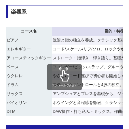
楽器系
コース名
目的・特徴
ピアノ
読譜と指の独立を養成。クラシック基礎
エレキギター
コード/スケール/リフ/ソロ。ロックやポ
アコースティックギター
ストローク・指弾き・弾き語り。基礎か
ベース
フィンガー/ピック/スラップ。グルーヴ
ウクレレ
やさしいコード運びで初心者も開始しや
ドラム
スティックコントロールと4肢の独立。バ
スクロールできます
サックス
アンブシュアとブレスを基礎から。ジャズ
バイオリン
ボウイングと音程感を徹底。クラシック
DTM
DAW操作・打ち込み・ミックス。作曲か