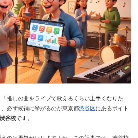
」「推しの曲をライブで歌えるくらい上手くなりた
と、必ず候補に挙がるのが東京都
渋谷区
にあるボイト
）渋谷校
です。